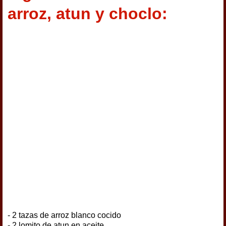
arroz, atun y choclo:
- 2 tazas de arroz blanco cocido
- 2 lomito de atun en aceite