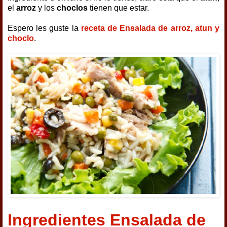
el
arroz
y los
choclos
tienen que estar.
Espero les guste la
receta de Ensalada de arroz, atun y
choclo
.
Ingredientes Ensalada de